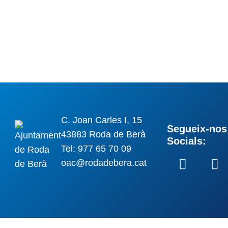
C. Joan Carles I, 15
Segueix-nos 
43883 Roda de Berà
Socials:
Tel: 977 65 70 09
oac@rodadebera.cat