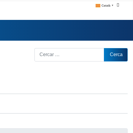
Català
▼
Cerca
Cerca