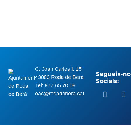
C. Joan Carles I, 15
Segueix-nos
43883 Roda de Berà
Socials:
Tel: 977 65 70 09
oac@rodadebera.cat