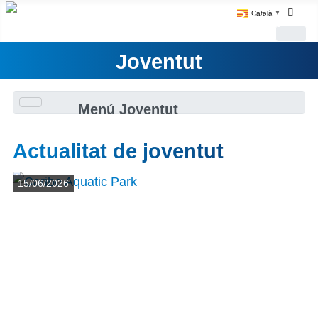
Català
▼
Joventut
Menú Joventut
Actualitat de joventut
Detalls
15/06/2026