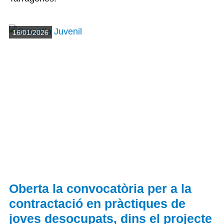
Detalls
16/01/2026
Oberta la convocatòria per a la
contractació en pràctiques de
joves desocupats, dins el projecte