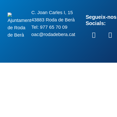
C. Joan Carles I, 15
Segueix-nos 
43883 Roda de Berà
Socials:
Tel: 977 65 70 09
oac@rodadebera.cat