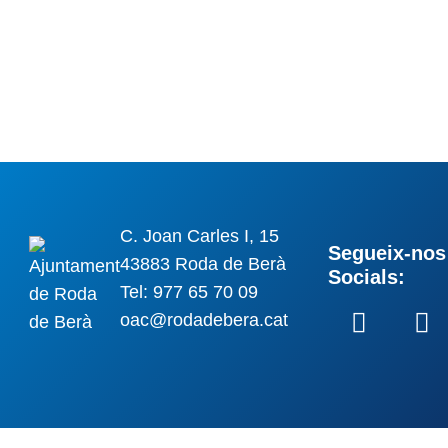
C. Joan Carles I, 15
Segueix-nos 
43883 Roda de Berà
Socials:
Tel: 977 65 70 09
oac@rodadebera.cat