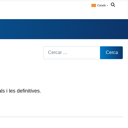
Català
▼
Cerca
Cerca
s i les definitives.