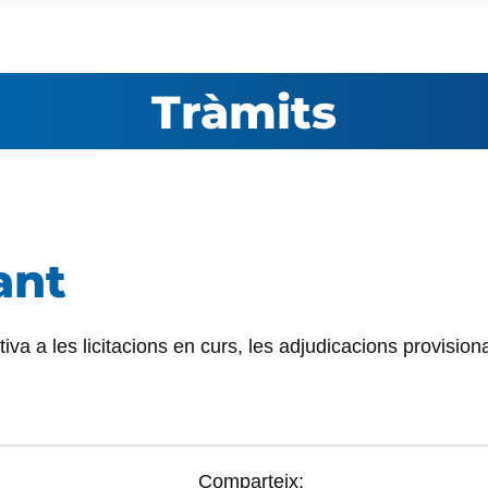
Tràmits
ant
va a les licitacions en curs, les adjudicacions provisional
Comparteix: