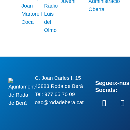
C. Joan Carles I, 15
Segueix-nos 
43883 Roda de Berà
Socials:
Tel: 977 65 70 09
oac@rodadebera.cat