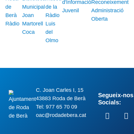
C. Joan Carles I, 15
Segueix-nos 
43883 Roda de Berà
Socials:
Tel: 977 65 70 09
oac@rodadebera.cat