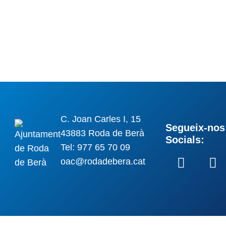
C. Joan Carles I, 15
Segueix-nos 
43883 Roda de Berà
Socials:
Tel: 977 65 70 09
oac@rodadebera.cat