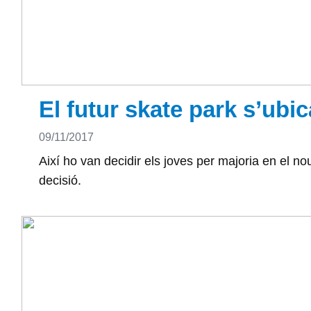
El futur skate park s’ubic
Detalls
09/11/2017
Així ho van decidir els joves per majoria en el no
decisió.