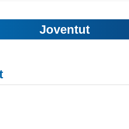
Joventut
t