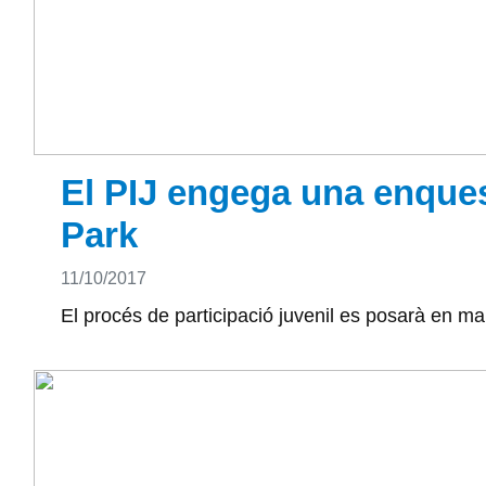
El PIJ engega una enquest
Park
Detalls
11/10/2017
El procés de participació juvenil es posarà en mar