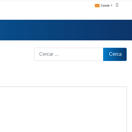
Català
▼
Cerca
Cerca