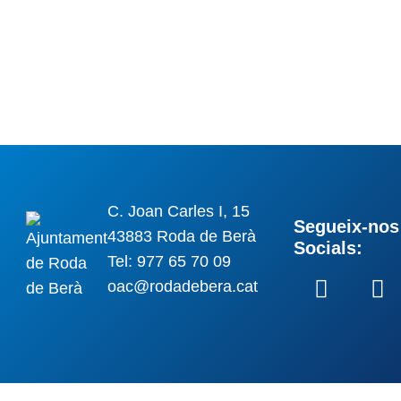
C. Joan Carles I, 15
Segueix-nos 
43883 Roda de Berà
Socials:
Tel: 977 65 70 09
oac@rodadebera.cat