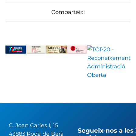
Comparteix:
C. Joan Carles I, 15
Segueix-nos a les
43883 Roda de Berà