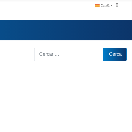
Català
▼
Cerca
Cerca