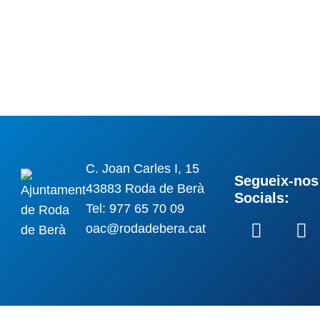
C. Joan Carles I, 15
Segueix-nos 
43883 Roda de Berà
Socials:
Tel: 977 65 70 09
oac@rodadebera.cat