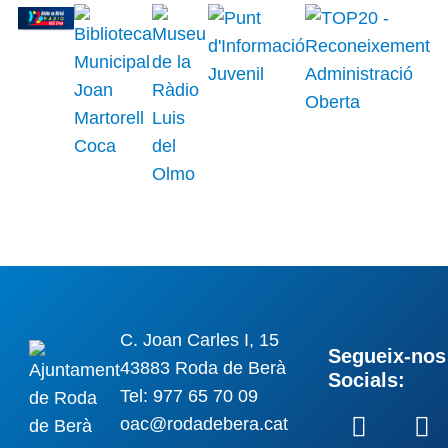
C. Joan Carles I, 15
Segueix-nos 
43883 Roda de Berà
Socials:
Tel: 977 65 70 09
oac@rodadebera.cat