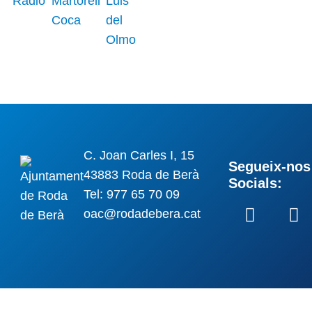
C. Joan Carles I, 15
Segueix-nos 
43883 Roda de Berà
Socials:
Tel: 977 65 70 09
oac@rodadebera.cat