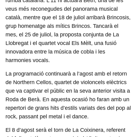
rumba catalana. L’11 hi actuarà Beth, una de les
veus més reconegudes del panorama musical
català, mentre que el 18 de juliol arribarà Brincosis,
grup homenatge als mítics Brincos. Tancarà el
mes, el 25 de juliol, la proposta conjunta de La
Llobregat i el quartet vocal Els Mèlt, una fusió
innovadora entre la música de cobla i les
harmonies vocals.
La programació continuarà a l’agost amb el retorn
de Northern Cellos, quartet de violoncels elèctrics
que va captivar el públic en la seva anterior visita a
Roda de Berà. En aquesta ocasió ho faran amb un
repertori de grans hits d’estils variats des del pop al
rock, passant pel metal i el dance.
El 8 d’agost serà el torn de La Coixinera, referent