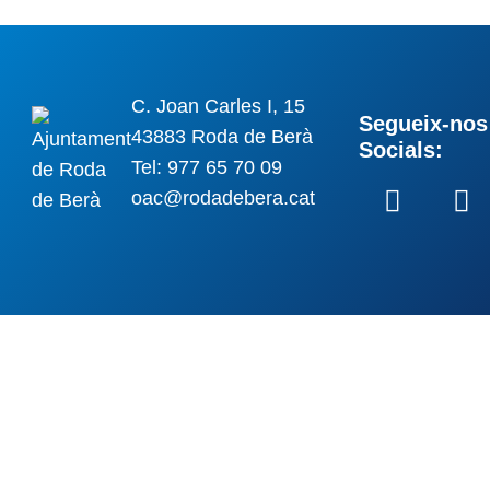
C. Joan Carles I, 15
Segueix-nos 
43883 Roda de Berà
Socials:
Tel: 977 65 70 09
oac@rodadebera.cat