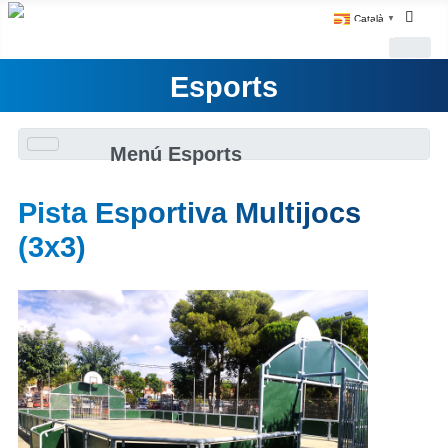
Català
▼
Esports
Menú Esports
Pista Esportiva Multijocs
(3x3)