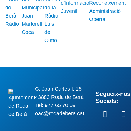
C. Joan Carles I, 15
Segueix-nos 
43883 Roda de Berà
Socials:
Tel: 977 65 70 09
oac@rodadebera.cat