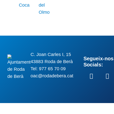
C. Joan Carles I, 15
Segueix-nos 
43883 Roda de Berà
Socials:
Tel: 977 65 70 09
oac@rodadebera.cat