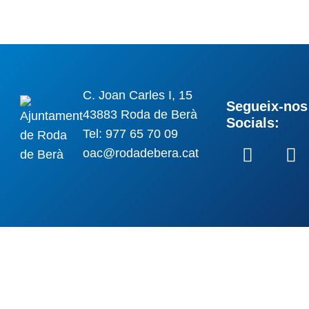
C. Joan Carles I, 15
Segueix-nos 
43883 Roda de Berà
Socials:
Tel: 977 65 70 09
oac@rodadebera.cat