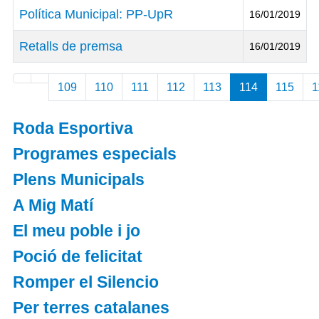
Política Municipal: PP-UpR
16/01/2019
Retalls de premsa
16/01/2019
Articles
109
110
111
112
113
114
115
1
Roda Esportiva
Programes especials
Plens Municipals
A Mig Matí
El meu poble i jo
Poció de felicitat
Romper el Silencio
Per terres catalanes