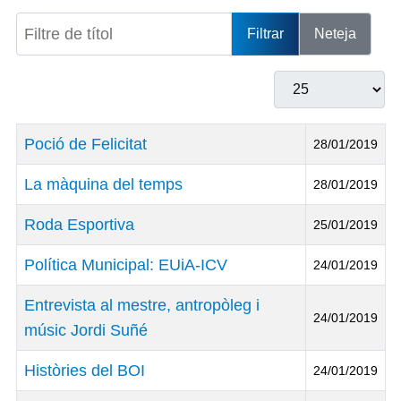
Filtre de títol
Filtrar
Neteja
Mostrar #
Títol
Data de Publicació
Poció de Felicitat
28/01/2019
La màquina del temps
28/01/2019
Roda Esportiva
25/01/2019
Política Municipal: EUiA-ICV
24/01/2019
Entrevista al mestre, antropòleg i
24/01/2019
músic Jordi Suñé
Històries del BOI
24/01/2019