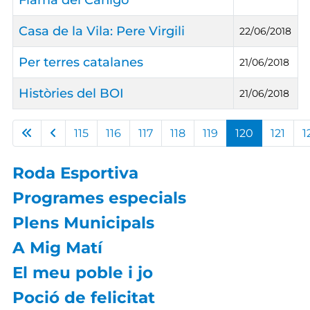
Casa de la Vila: Pere Virgili
22/06/2018
Per terres catalanes
21/06/2018
Històries del BOI
21/06/2018
Articles
115
116
117
118
119
120
121
1
Roda Esportiva
Programes especials
Plens Municipals
A Mig Matí
El meu poble i jo
Poció de felicitat