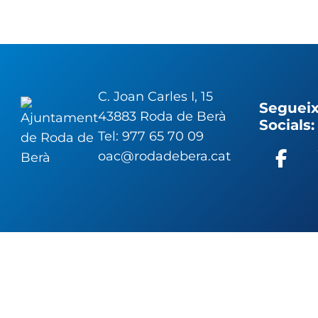
C. Joan Carles I, 15
Segueix
43883 Roda de Berà
Socials:
Tel: 977 65 70 09
oac@rodadebera.cat