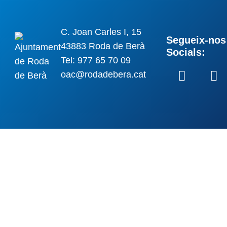
C. Joan Carles I, 15
Segueix-nos 
43883 Roda de Berà
Socials:
Tel: 977 65 70 09
oac@rodadebera.cat