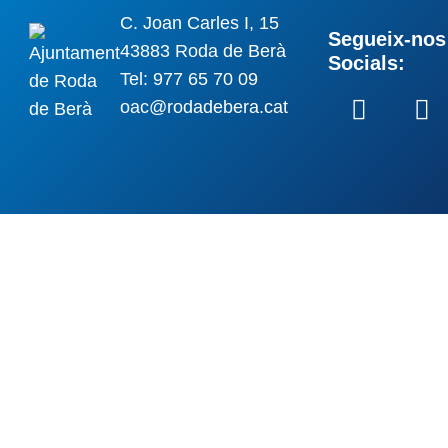
C. Joan Carles I, 15
Segueix-nos 
43883 Roda de Berà
Socials:
Tel: 977 65 70 09
oac@rodadebera.cat