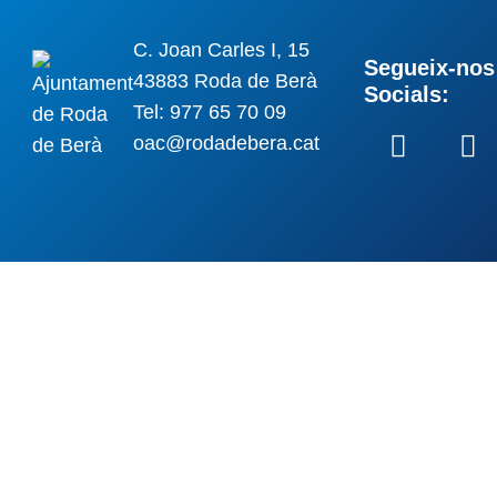
C. Joan Carles I, 15
Segueix-nos 
43883 Roda de Berà
Socials:
Tel: 977 65 70 09
oac@rodadebera.cat