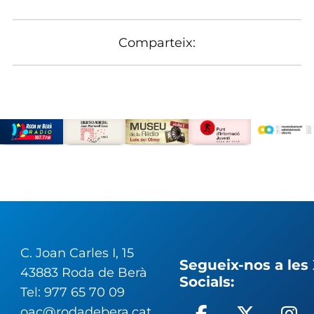
Comparteix:
C. Joan Carles I, 15
Segueix-nos a les
43883 Roda de Berà
Socials:
Tel: 977 65 70 09
oac@rodadebera.cat