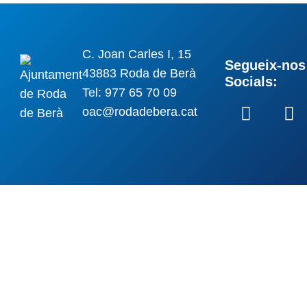
C. Joan Carles I, 15
Segueix-nos 
43883 Roda de Berà
Socials:
Tel: 977 65 70 09
oac@rodadebera.cat