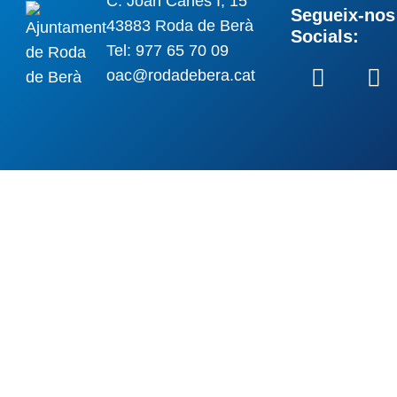
C. Joan Carles I, 15
Segueix-nos 
43883 Roda de Berà
Socials:
Tel: 977 65 70 09
oac@rodadebera.cat