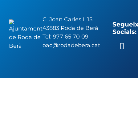
C. Joan Carles I, 15
Segueix
43883 Roda de Berà
Socials:
Tel: 977 65 70 09
oac@rodadebera.cat