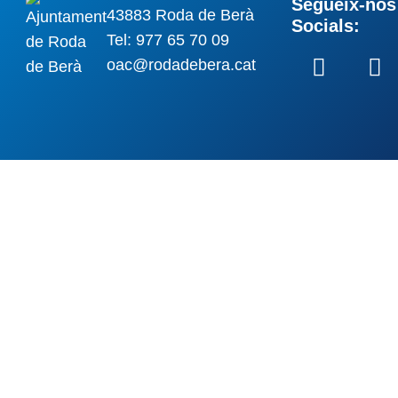
Segueix-nos 
43883 Roda de Berà
Socials:
Tel: 977 65 70 09
oac@rodadebera.cat