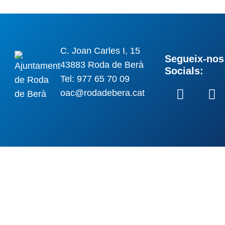
C. Joan Carles I, 15
Segueix-nos 
43883 Roda de Berà
Socials:
Tel: 977 65 70 09
oac@rodadebera.cat