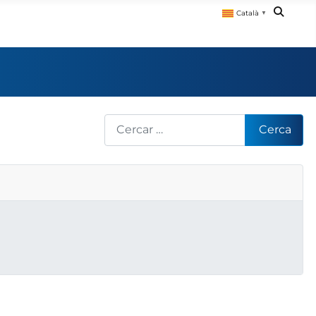
Català
▼
Cerca
Cerca