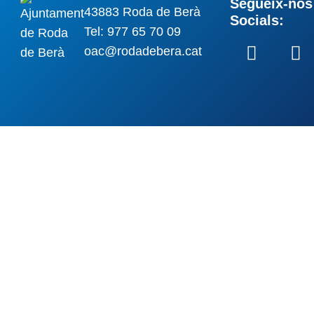
Segueix-nos 
43883 Roda de Berà
Socials:
Tel: 977 65 70 09
oac@rodadebera.cat