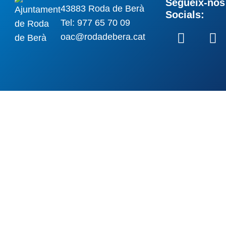
Segueix-nos 
43883 Roda de Berà
Socials:
Tel: 977 65 70 09
oac@rodadebera.cat