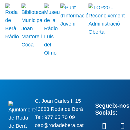
C. Joan Carles I, 15
Segueix-nos 
43883 Roda de Berà
Socials:
Tel: 977 65 70 09
oac@rodadebera.cat