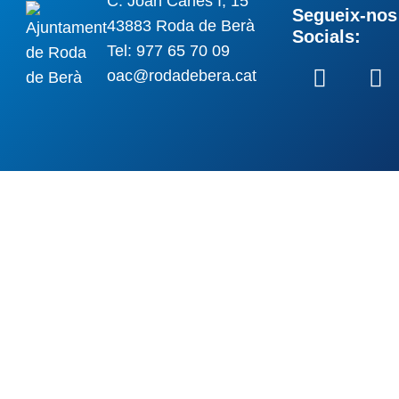
C. Joan Carles I, 15
Segueix-nos 
43883 Roda de Berà
Socials:
Tel: 977 65 70 09
oac@rodadebera.cat