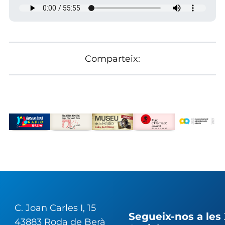
Comparteix:
C. Joan Carles I, 15
Segueix-nos a les
43883 Roda de Berà