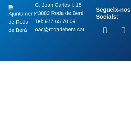
C. Joan Carles I, 15
Segueix-nos 
43883 Roda de Berà
Socials:
Tel: 977 65 70 09
oac@rodadebera.cat