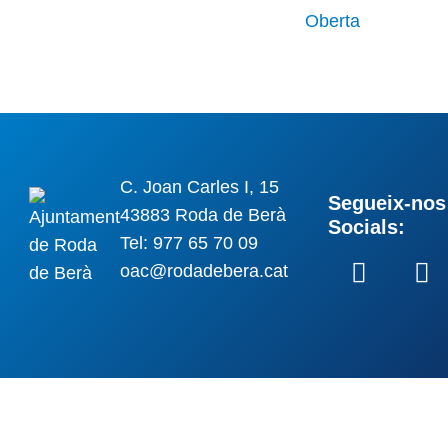
C. Joan Carles I, 15
Segueix-nos 
43883 Roda de Berà
Socials:
Tel: 977 65 70 09
oac@rodadebera.cat