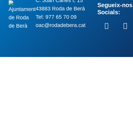
C. Joan Carles I, 15
Segueix-nos 
43883 Roda de Berà
Socials:
Tel: 977 65 70 09
oac@rodadebera.cat