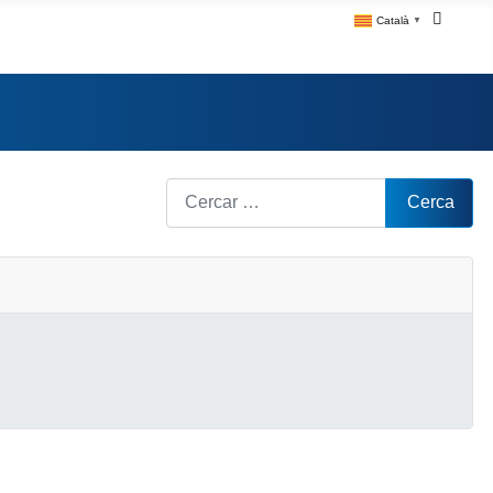
Català
▼
Cerca
Cerca