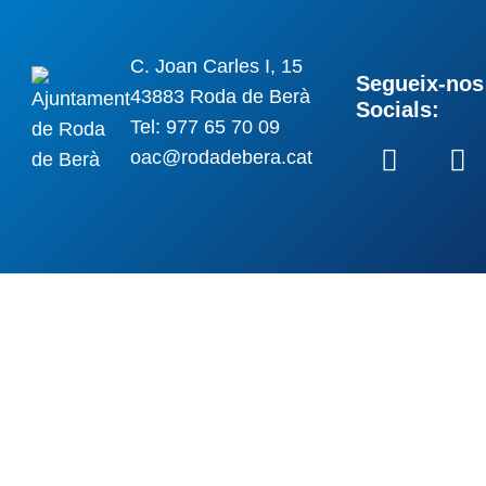
C. Joan Carles I, 15
Segueix-nos 
43883 Roda de Berà
Socials:
Tel: 977 65 70 09
oac@rodadebera.cat