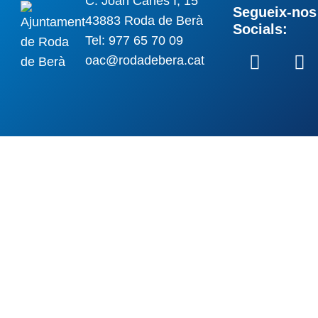
C. Joan Carles I, 15
Segueix-nos 
43883 Roda de Berà
Socials:
Tel: 977 65 70 09
oac@rodadebera.cat