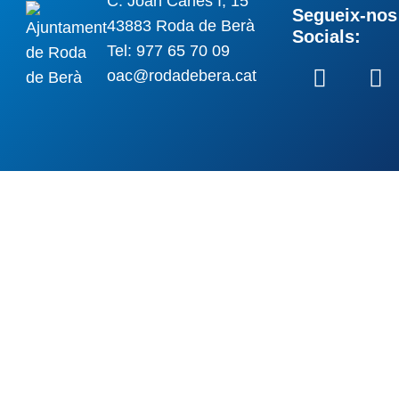
C. Joan Carles I, 15
Segueix-nos 
43883 Roda de Berà
Socials:
Tel: 977 65 70 09
oac@rodadebera.cat