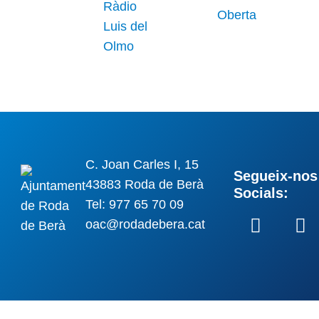
C. Joan Carles I, 15
Segueix-nos 
43883 Roda de Berà
Socials:
Tel: 977 65 70 09
oac@rodadebera.cat