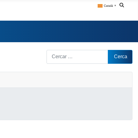
Català
▼
Cerca
Cerca