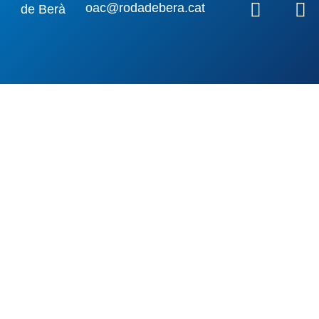
oac@rodadebera.cat