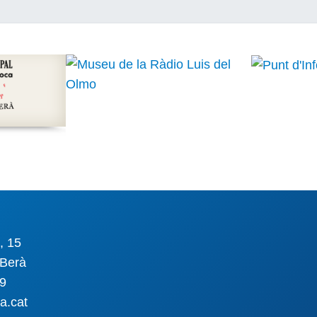
, 15
Berà
09
a.cat