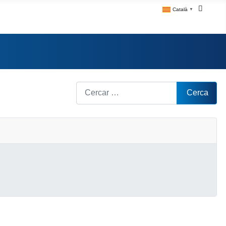
Català
▼
Cerca
Cerca