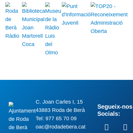
C. Joan Carles I, 15
Segueix-nos 
43883 Roda de Berà
Socials:
Tel: 977 65 70 09
oac@rodadebera.cat