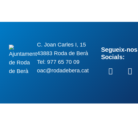
C. Joan Carles I, 15
Segueix-nos 
43883 Roda de Berà
Socials:
Tel: 977 65 70 09
oac@rodadebera.cat