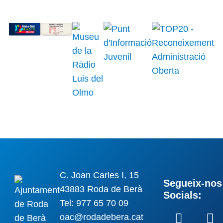
C. Joan Carles I, 15
Segueix-nos 
43883 Roda de Berà
Socials:
Tel: 977 65 70 09
oac@rodadebera.cat